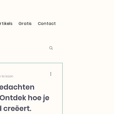
rtikels
Gratis
Contact
 te lezen
gedachten
 Ontdek hoe je
d creëert.