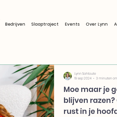
Bedrijven
Slaaptraject
Events
Over Lynn
A
Lynn Sahtoute
19 sep 2024
3 minuten om
Moe maar je 
blijven razen?
rust in je hoof