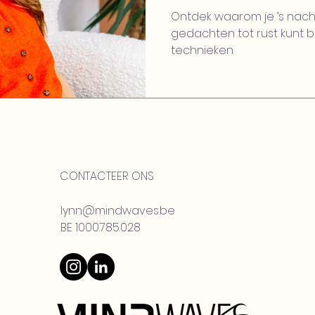
Ontdek waarom je ’s nacht
gedachten tot rust kunt
technieken.
CONTACTEER ONS
lynn@mindwaves.be
BE 1000.785.028