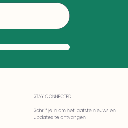
STAY CONNECTED
Schrijf je in om het laatste nieuws en
updates te ontvangen.