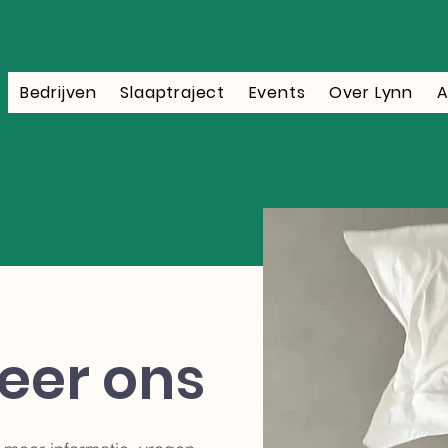
Bedrijven
Slaaptraject
Events
Over Lynn
A
eer ons