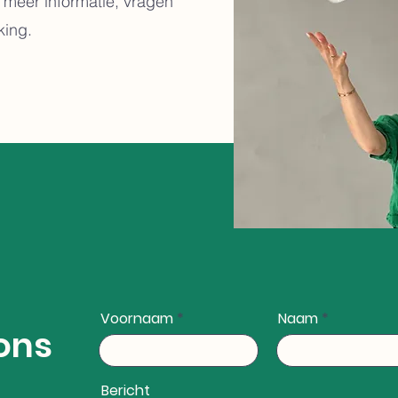
 meer informatie, vragen
king.
Voornaam
Naam
ons
Bericht