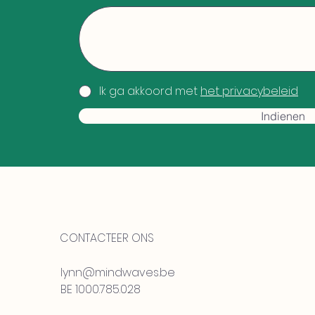
Ik ga akkoord met
het privacybeleid
Indienen
CONTACTEER ONS
lynn@mindwaves.be
BE 1000.785.028