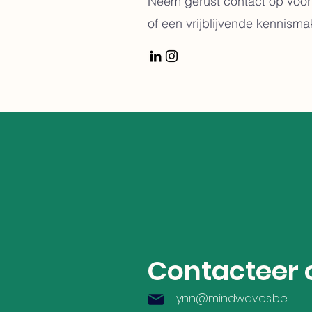
Neem gerust contact op voor
of een vrijblijvende kennisma
Contacteer 
lynn@mindwaves.be