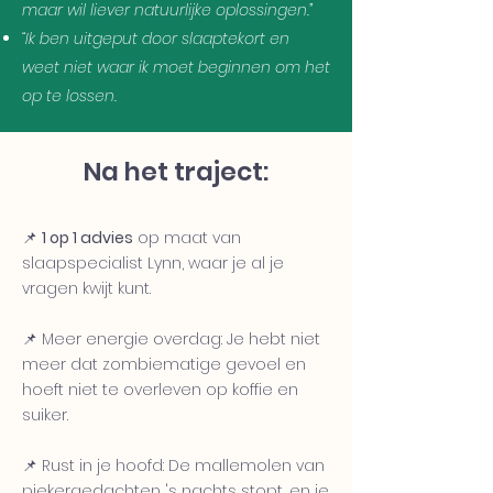
maar wil liever natuurlijke oplossingen.”
“Ik ben uitgeput door slaaptekort en
weet niet waar ik moet beginnen om het
op te lossen.
Na het traject:
📌
1 op 1 advies
op maat van
slaapspecialist Lynn, waar je al je
vragen kwijt kunt.
📌 Meer energie overdag: Je hebt niet
meer dat zombiematige gevoel en
hoeft niet te overleven op koffie en
suiker.
📌 Rust in je hoofd: De mallemolen van
piekergedachten 's nachts stopt, en je