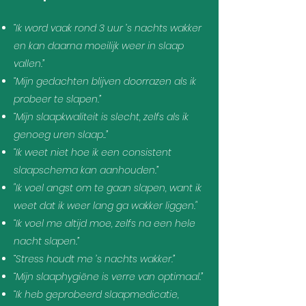
“Ik word vaak rond 3 uur ’s nachts wakker
en kan daarna moeilijk weer in slaap
vallen.”
“Mijn gedachten blijven doorrazen als ik
probeer te slapen.”
“Mijn slaapkwaliteit is slecht, zelfs als ik
genoeg uren slaap..”
“Ik weet niet hoe ik een consistent
slaapschema kan aanhouden.”
"Ik voel angst om te gaan slapen, want ik
weet dat ik weer lang ga wakker liggen."
“Ik voel me altijd moe, zelfs na een hele
nacht slapen.”
“Stress houdt me ’s nachts wakker.”
“Mijn slaaphygiëne is verre van optimaal.”
“Ik heb geprobeerd slaapmedicatie,