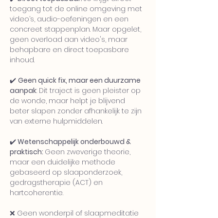
toegang tot de online omgeving met
video’s, audio-oefeningen en een
concreet stappenplan. Maar opgelet,
geen overload aan video's, maar
behapbare en direct toepasbare
inhoud.
✔️
Geen quick fix, maar een duurzame
aanpak
: Dit traject is geen pleister op
de wonde, maar helpt je blijvend
beter slapen zonder afhankelijk te zijn
van externe hulpmiddelen.
✔️
Wetenschappelijk onderbouwd &
praktisch:
Geen zweverige theorie,
maar een duidelijke methode
gebaseerd op slaaponderzoek,
gedragstherapie (ACT) en
hartcoherentie.
❌ Geen wonderpil of slaapmeditatie