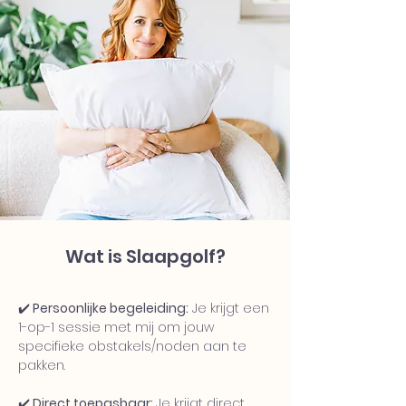
Wat is Slaapgolf?
✔️
Persoonlijke begeleiding:
Je krijgt een
1-op-1 sessie met mij om jouw
specifieke obstakels/noden aan te
pakken.
✔️
Direct toepasbaar:
Je krijgt direct