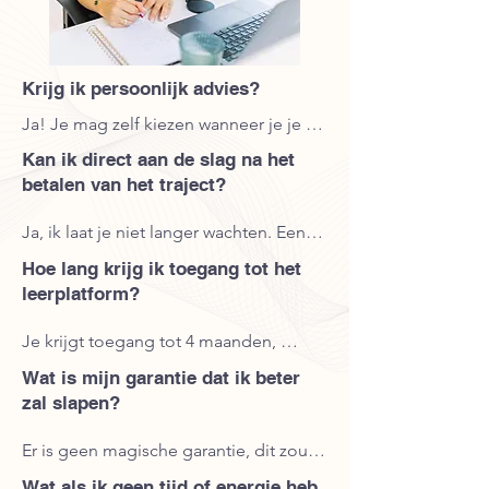
Krijg ik persoonlijk advies?
Ja! Je mag zelf kiezen wanneer je je 1-
op-1 sessie met mij boekt. Ik raad je 
Kan ik direct aan de slag na het
echter aan om eerst een paar 
betalen van het traject?
basisvideo's te bekijken, zodat je 
helemaal mee bent en we direct naar 
Ja, ik laat je niet langer wachten. Eens 
de essentie kunnen gaan tijdens onze 
je de betaling hebt afgerond, krijg je 
sessie.
Hoe lang krijg ik toegang tot het
toegang tot het leerplatform waarin je 
leerplatform?
een 1 op 1 sessie kunt boeken en 
toegang hebt tot alles.
Je krijgt toegang tot 4 maanden, 
moest het langer nodig zijn, mag je me 
Wat is mijn garantie dat ik beter
altijd een mailtje sturen. Je krijgt 
zal slapen?
bewust geen levenslange toegang. 
Want eerlijk, dan kijken we er toch 
Er is geen magische garantie, dit zou 
nooit naar. De bedoeling is dat je de 
maar een loze belofte zijn, want slaap 
Wat als ik geen tijd of energie heb