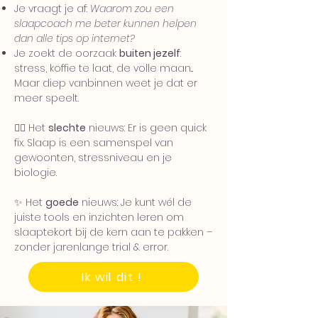
Je vraagt je af:
Waarom zou een
slaapcoach me beter kunnen helpen
dan alle tips op internet?
Je zoekt de oorzaak
buiten jezelf
:
stress, koffie te laat, de volle maan...
Maar diep vanbinnen weet je dat er
meer speelt.
👎🏻 Het
slechte
nieuws: Er is geen quick
fix. Slaap is een samenspel van
gewoonten, stressniveau en je
biologie.
✨ Het
goede
nieuws: Je kunt wél de
juiste tools en inzichten leren om
slaaptekort bij de kern aan te pakken –
zonder jarenlange trial & error.
Ik wil dit !